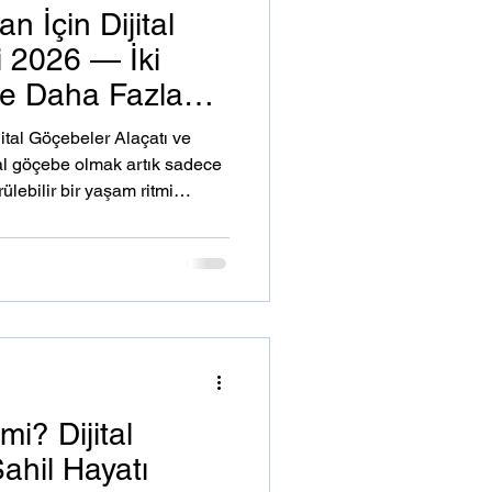
n İçin Dijital
 2026 — İki
kle Daha Fazla
ital Göçebeler Alaçatı ve
tal göçebe olmak artık sadece
ülebilir bir yaşam ritmi
rmek ve üretkenliği doğayla
 iki farklı kıyısında yer alan
 destinasyonları değil; uzun
topluluk inşa etme açısından
i? Dijital
ahil Hayatı