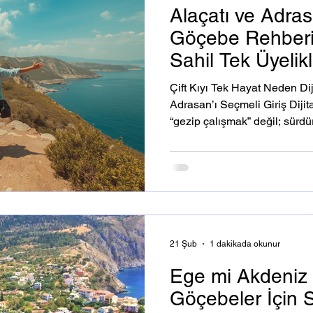
Alaçatı ve Adrasa
Göçebe Rehberi
Sahil Tek Üyeli
Özgürlük
Çift Kıyı Tek Hayat Neden Dij
Adrasan’ı Seçmeli Giriş Diji
“gezip çalışmak” değil; sürdür
kurmak, aidiyet hissi gelişti
dengelemek demek. Türkiye’nin
Alaçatı ve Adrasan , bu yeni yaşam biçimini benimsemek
isteyenler için yalnızca tatil
dönem çalışma, yerleşme ve 
güçlü alternatifler sunu
21 Şub
1 dakikada okunur
Ege mi Akdeniz m
Göçebeler İçin S