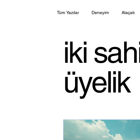
Tüm Yazılar
Deneyim
Alaçatı
Dijital göçebe
AI araçları
iki sah
Adrasan
iki sahil tek üyelik
üyelik