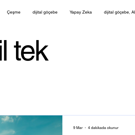
Çeşme
dijital göçebe
Yapay Zeka
dijital göçebe, A
uzaktan çalışma
sahil yaşamı
geleceğin ofisi
workatio
il tek
9 Mar
4 dakikada okunur