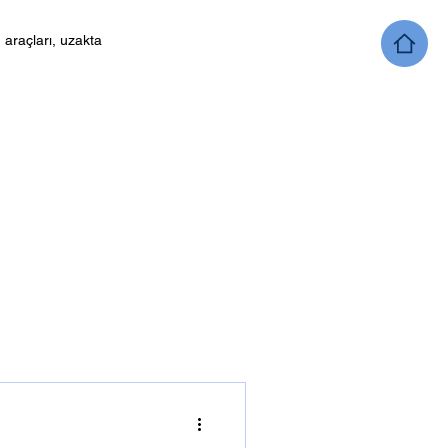
I araçları, uzakta
n
İzmir
paylaşımlı ofis