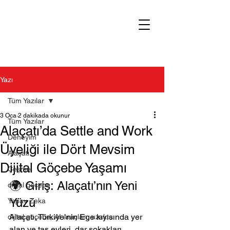
Yazı
Tüm Yazılar
3 Oca
2 dakikada okunur
Tüm Yazılar
Alaçatı’da Settle and Work
Deneyim
Üyeliği ile Dört Mevsim
Alaçatı
Dijital Göçebe Yaşamı
Çeşme
🌍 Giriş: Alaçatı’nın Yeni 
dijital göçebe
Yüzü
Yapay Zeka
Alaçatı, Türkiye’nin Ege kıyısında yer 
dijital göçebe, AI araçları, uzakta
alan ve taş evleri, dar sokakları, 