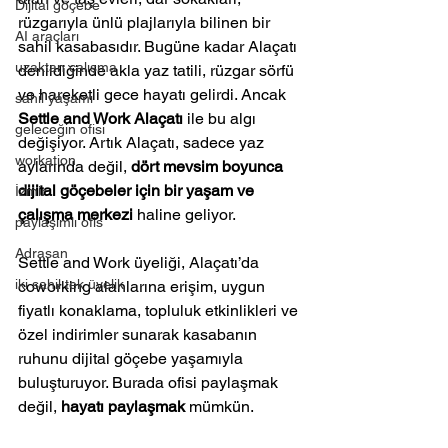
Dijital göçebe
rüzgarıyla ünlü plajlarıyla bilinen bir 
AI araçları
sahil kasabasıdır. Bugüne kadar Alaçatı 
uzaktan çalışma
denildiğinde akla yaz tatili, rüzgar sörfü 
ve hareketli gece hayatı gelirdi. Ancak 
sahil yaşamı
Settle and Work Alaçatı
 ile bu algı 
geleceğin ofisi
değişiyor. Artık Alaçatı, sadece yaz 
workation
aylarında değil, 
dört mevsim boyunca 
dijital göçebeler için bir yaşam ve 
İzmir
çalışma merkezi
 haline geliyor.
paylaşımlı ofis
Adrasan
Settle and Work üyeliği, Alaçatı’da 
iki sahil tek üyelik
coworking alanlarına erişim, uygun 
fiyatlı konaklama, topluluk etkinlikleri ve 
özel indirimler sunarak kasabanın 
ruhunu dijital göçebe yaşamıyla 
buluşturuyor. Burada ofisi paylaşmak 
değil, 
hayatı paylaşmak
 mümkün.