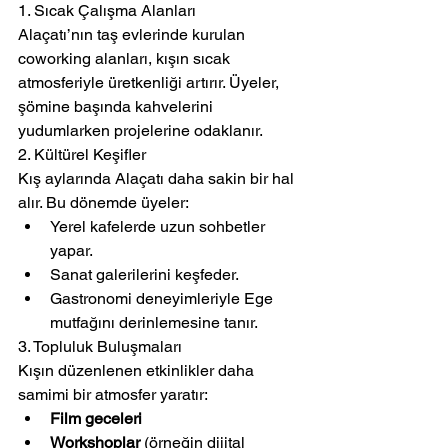
1. Sıcak Çalışma Alanları
Alaçatı’nın taş evlerinde kurulan 
coworking alanları, kışın sıcak 
atmosferiyle üretkenliği artırır. Üyeler, 
şömine başında kahvelerini 
yudumlarken projelerine odaklanır.
2. Kültürel Keşifler
Kış aylarında Alaçatı daha sakin bir hal 
alır. Bu dönemde üyeler:
Yerel kafelerde uzun sohbetler 
yapar.
Sanat galerilerini keşfeder.
Gastronomi deneyimleriyle Ege 
mutfağını derinlemesine tanır.
3. Topluluk Buluşmaları
Kışın düzenlenen etkinlikler daha 
samimi bir atmosfer yaratır:
Film geceleri
Workshoplar
 (örneğin dijital 