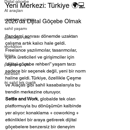
Dijital göçebe
Yeni Merkezi: Türkiye 🌍💻
AI araçları
uzaktan çalışma
2026’da Dijital Göçebe Olmak
sahil yaşamı
Pandemi sonrası dönemde uzaktan 
geleceğin ofisi
çalışma artık kalıcı hale geldi. 
workation
Freelance yazılımcılar, tasarımcılar, 
İzmir
içerik üreticileri ve girişimciler için 
“dijital göçebe rehberi” yaşam tarzı 
paylaşımlı ofis
sadece bir seçenek değil, yeni bir norm 
Adrasan
haline geldi. Türkiye, özellikle Çeşme 
iki sahil tek üyelik
ve Alaçatı gibi sahil kasabalarıyla bu 
trendin merkezine oturuyor.
Settle and Work
, globalde tek olan 
platformuyla bu dönüşümün kalbinde 
yer alıyor: konaklama + coworking + 
etkinlikleri bir araya getirerek dijital 
göçebelere benzersiz bir deneyim 