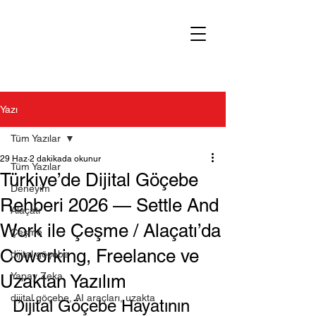
Yazı
Tüm Yazılar
29 Haz
2 dakikada okunur
Tüm Yazılar
Türkiye’de Dijital Göçebe
Deneyim
Rehberi 2026 — Settle And
Alaçatı
Work ile Çeşme / Alaçatı’da
Çeşme
Coworking, Freelance ve
dijital göçebe
Yapay Zeka
Uzaktan Yazılım
dijital göçebe, AI araçları, uzakta
Dijital Göçebe Hayatının 